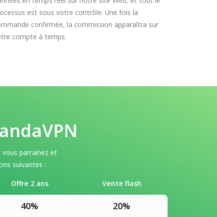
nnées en temps réel sur notre site Web, et tout le
ocessus est sous votre contrôle. Une fois la
ommande confirmée, la commission apparaîtra sur
otre compte à temps.
 PandaVPN
vous parrainez et
ns suivantes :
Offre 2 ans
Vente flash
40%
20%