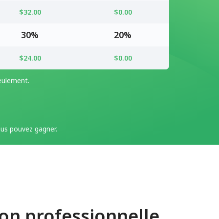
$32.00
$0.00
30%
20%
$24.00
$0.00
seulement.
us pouvez gagner.
on professionnelle