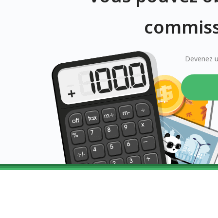
commiss
Devenez un