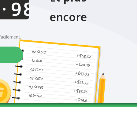
.
encore
facilement.