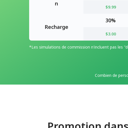
n
$9.99
30%
Recharge
$3.00
*Les simulations de commission n'incluent pas les "d
Combien de perso
Promotion dans 