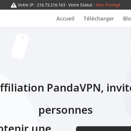
01234567
Votre IP : 216.73.216.163 · Votre Statut :
Non Protégé
0123456789
Accueil
Télécharger
Bl
filiation PandaVPN, invi
personnes
btenir une