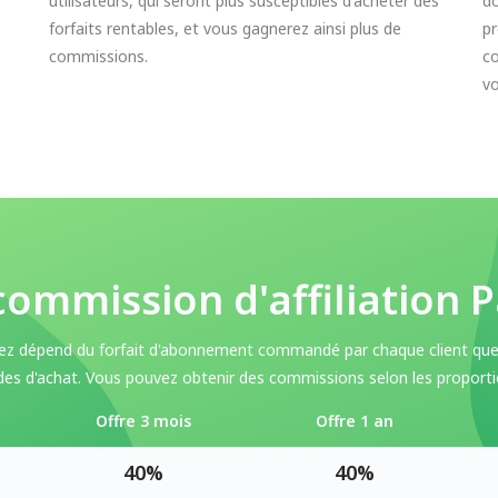
utilisateurs, qui seront plus susceptibles d'acheter des
do
forfaits rentables, et vous gagnerez ainsi plus de
pr
commissions.
c
v
commission d'affiliation
ez dépend du forfait d'abonnement commandé par chaque client que 
es d'achat. Vous pouvez obtenir des commissions selon les proportio
Offre 3 mois
Offre 1 an
40%
40%