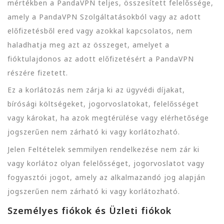
mértékben a PandaVPN teljes, összesített felelőssége,
amely a PandaVPN Szolgáltatásokból vagy az adott
előfizetésből ered vagy azokkal kapcsolatos, nem
haladhatja meg azt az összeget, amelyet a
fióktulajdonos az adott előfizetésért a PandaVPN
részére fizetett.
Ez a korlátozás nem zárja ki az ügyvédi díjakat,
bírósági költségeket, jogorvoslatokat, felelősséget
vagy károkat, ha azok megtérülése vagy elérhetősége
jogszerűen nem zárható ki vagy korlátozható.
Jelen Feltételek semmilyen rendelkezése nem zár ki
vagy korlátoz olyan felelősséget, jogorvoslatot vagy
fogyasztói jogot, amely az alkalmazandó jog alapján
jogszerűen nem zárható ki vagy korlátozható.
Személyes fiókok és Üzleti fiókok