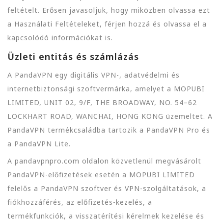
feltételt. Erősen javasoljuk, hogy miközben olvassa ezt
a Használati Feltételeket, férjen hozzá és olvassa el a
kapcsolódó információkat is.
Üzleti entitás és számlázás
A PandaVPN egy digitális VPN-, adatvédelmi és
internetbiztonsági szoftvermárka, amelyet a MOPUBI
LIMITED, UNIT 02, 9/F, THE BROADWAY, NO. 54–62
LOCKHART ROAD, WANCHAI, HONG KONG üzemeltet. A
PandaVPN termékcsaládba tartozik a PandaVPN Pro és
a PandaVPN Lite.
A pandavpnpro.com oldalon közvetlenül megvásárolt
PandaVPN-előfizetések esetén a MOPUBI LIMITED
felelős a PandaVPN szoftver és VPN-szolgáltatások, a
fiókhozzáférés, az előfizetés-kezelés, a
termékfunkciók, a visszatérítési kérelmek kezelése és