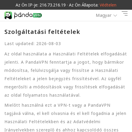
Az Ön IP-je: 216.73.216.19 · Az Ön Állapota:
Védtelen
Magyar
Szolgáltatási feltételek
Last updated: 2026-08-03
Az oldal használata a Használati Feltételek elfogadását
jelenti. A PandaVPN fenntartja a jogot, hogy bármikor
módosítsa, felülvizsgálja vagy frissítse a Használati
Feltételeket a jelen bejegyzés frissítésével. Az ügyfél
megerősíti a módosítások vagy frissítések elfogadását
az oldal folyamatos használatával.
Mielőtt használná ezt a VPN-t vagy a PandaVPN
tagjává válna, el kell olvasnia és el kell fogadnia a jelen
Használati Feltételekben és az Adatvédelmi
Irányelvekben szereplő és ahhoz kapcsolódó összes