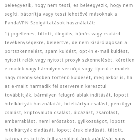
beleegyezik, hogy nem teszi, és beleegyezik, hogy nem
segíti, bátorítja vagy teszi lehetővé másoknak a
PandaVPN Szolgáltatások használatát:
1) jogellenes, tiltott, illegális, bűnös vagy csalárd
tevékenységekre, beleértve, de nem kizárólagosan a
portszkennelést, spam küldést, opt-in e-mail küldést,
nyitott relék vagy nyitott proxyk szkennelését, kéretlen
e-mailek vagy bármilyen verziójú vagy típusú e-mailek
nagy mennyiségben történő küldését, még akkor is, ha
az e-mailt harmadik fél szerverein keresztül
továbbítják, bármilyen felugró ablak indítását, lopott
hitelkártyák használatát, hitelkártya-csalást, pénzügyi
csalást, kriptovaluta csalást, álcázást, zsarolást,
emberrablást, nemi erőszakot, gyilkosságot, lopott
hitelkártyák eladását, lopott áruk eladását, tiltott,
katonai és kettős felhasználású áruk ajánlását vagy