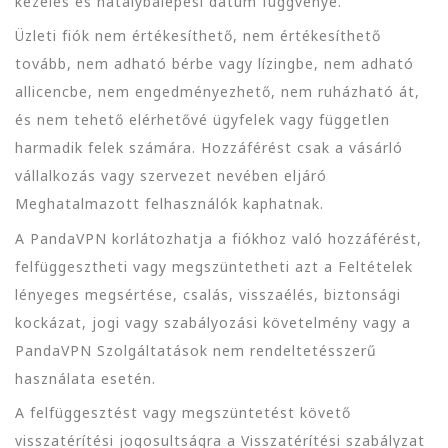
kezelés és hatálybalépési dátum függvénye.
Üzleti fiók nem értékesíthető, nem értékesíthető
tovább, nem adható bérbe vagy lízingbe, nem adható
allicencbe, nem engedményezhető, nem ruházható át,
és nem tehető elérhetővé ügyfelek vagy független
harmadik felek számára. Hozzáférést csak a vásárló
vállalkozás vagy szervezet nevében eljáró
Meghatalmazott felhasználók kaphatnak.
A PandaVPN korlátozhatja a fiókhoz való hozzáférést,
felfüggesztheti vagy megszüntetheti azt a Feltételek
lényeges megsértése, csalás, visszaélés, biztonsági
kockázat, jogi vagy szabályozási követelmény vagy a
PandaVPN Szolgáltatások nem rendeltetésszerű
használata esetén.
A felfüggesztést vagy megszüntetést követő
visszatérítési jogosultságra a Visszatérítési szabályzat