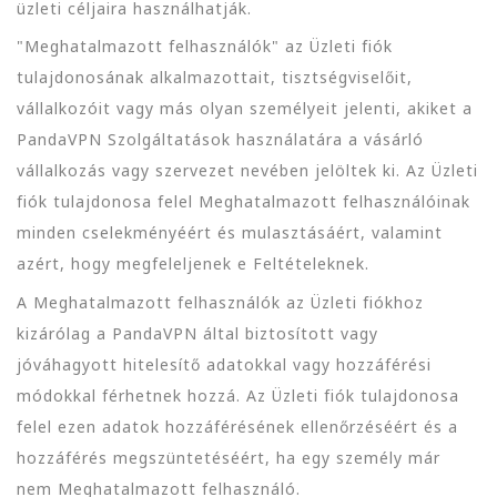
üzleti céljaira használhatják.
"Meghatalmazott felhasználók" az Üzleti fiók
tulajdonosának alkalmazottait, tisztségviselőit,
vállalkozóit vagy más olyan személyeit jelenti, akiket a
PandaVPN Szolgáltatások használatára a vásárló
vállalkozás vagy szervezet nevében jelöltek ki. Az Üzleti
fiók tulajdonosa felel Meghatalmazott felhasználóinak
minden cselekményéért és mulasztásáért, valamint
azért, hogy megfeleljenek e Feltételeknek.
A Meghatalmazott felhasználók az Üzleti fiókhoz
kizárólag a PandaVPN által biztosított vagy
jóváhagyott hitelesítő adatokkal vagy hozzáférési
módokkal férhetnek hozzá. Az Üzleti fiók tulajdonosa
felel ezen adatok hozzáférésének ellenőrzéséért és a
hozzáférés megszüntetéséért, ha egy személy már
nem Meghatalmazott felhasználó.