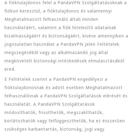
A fióktulajdonos felel a PandaVPN Szolgáltatásoknak a
fiókon keresztül, a fióktulajdonos és valamennyi
Meghatalmazott felhasználó általi minden
használatáért, valamint a fiók hitelesítő adatainak
bizalmasságáért és biztonságáért, kivéve amennyiben a
jogosulatlan használat a PandaVPN jelen Feltételek
megszegéséből vagy az alkalmazandó jog által
megkövetelt biztonsági intézkedések elmulasztásából
ered.
E Feltételek szerint a PandaVPN engedélyezi a
fióktulajdonosnak és adott esetben Meghatalmazott
felhasználóinak a PandaVPN Szolgáltatások elérését és
használatát. A PandaVPN Szolgáltatások
módosíthatók, frissíthetők, megszakíthatók,
korlátozhatók vagy felfüggeszthetők, ha ez ésszerűen
szükséges karbantartás, biztonság, jogi vagy