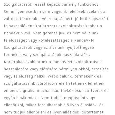
Szolgáltatások részét képező bármely funkcióhoz.
Semmilyen esetben sem vagyunk felelősek ezeknek a
változtatásoknak a végrehajtásáért. Jó hírű regisztrált
felhasználóként korlátozott szolgáltatást kaphat a
PandaVPN-től. Nem garantáljuk, és nem vállalunk
felelősséget vagy kötelezettséget a PandaVPN
Szolgáltatások vagy az általunk nyújtott egyéb
termékek vagy szolgáltatások használatáért.
Korlátokat szabhatunk a PandaVPN Szolgáltatások
használatára vagy elérésére bármilyen okból, értesítés
vagy felelősség nélkül. Weboldalunk, termékeink és
szolgáltatásaink időről időre elérhetetlenek lehetnek
emberi, digitális, mechanikai, távközlési, szoftveres és
egyéb hibák miatt. Nem tudjuk megjósolni vagy
ellenőrizni, mikor fordulhatnak elő ilyen állásidők, és
nem tudjuk ellenőrizni az ilyen állásidők időtartamát.