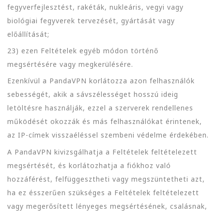
fegyverfejlesztést, rakéták, nukleáris, vegyi vagy
biológiai fegyverek tervezését, gyártását vagy
előállítását;
23) ezen Feltételek egyéb módon történő
megsértésére vagy megkerülésére.
Ezenkívül a PandaVPN korlátozza azon felhasználók
sebességét, akik a sávszélességet hosszú ideig
letöltésre használják, ezzel a szerverek rendellenes
működését okozzák és más felhasználókat érintenek,
az IP-címek visszaéléssel szembeni védelme érdekében.
A PandaVPN kivizsgálhatja a Feltételek feltételezett
megsértését, és korlátozhatja a fiókhoz való
hozzáférést, felfüggesztheti vagy megszüntetheti azt,
ha ez ésszerűen szükséges a Feltételek feltételezett
vagy megerősített lényeges megsértésének, csalásnak,