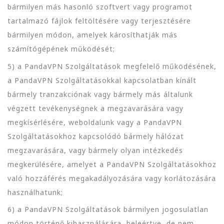
bármilyen más hasonló szoftvert vagy programot
tartalmazó fájlok feltöltésére vagy terjesztésére
bármilyen módon, amelyek károsíthatják más
számítógépének működését;
5) a PandaVPN Szolgáltatások megfelelő működésének,
a PandaVPN Szolgáltatásokkal kapcsolatban kínált
bármely tranzakciónak vagy bármely más általunk
végzett tevékenységnek a megzavarására vagy
megkísérlésére, weboldalunk vagy a PandaVPN
Szolgáltatásokhoz kapcsolódó bármely hálózat
megzavarására, vagy bármely olyan intézkedés
megkerülésére, amelyet a PandaVPN Szolgáltatásokhoz
való hozzáférés megakadályozására vagy korlátozására
használhatunk;
6) a PandaVPN Szolgáltatások bármilyen jogosulatlan
módon történő kihasználására, beleértve, de nem