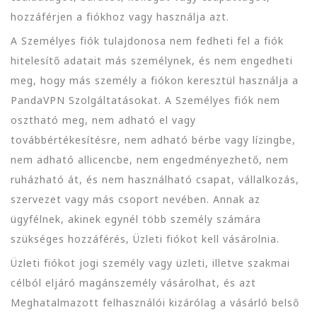
hozzáférjen a fiókhoz vagy használja azt.
A Személyes fiók tulajdonosa nem fedheti fel a fiók
hitelesítő adatait más személynek, és nem engedheti
meg, hogy más személy a fiókon keresztül használja a
PandaVPN Szolgáltatásokat. A Személyes fiók nem
osztható meg, nem adható el vagy
továbbértékesítésre, nem adható bérbe vagy lízingbe,
nem adható allicencbe, nem engedményezhető, nem
ruházható át, és nem használható csapat, vállalkozás,
szervezet vagy más csoport nevében. Annak az
ügyfélnek, akinek egynél több személy számára
szükséges hozzáférés, Üzleti fiókot kell vásárolnia.
Üzleti fiókot jogi személy vagy üzleti, illetve szakmai
célból eljáró magánszemély vásárolhat, és azt
Meghatalmazott felhasználói kizárólag a vásárló belső