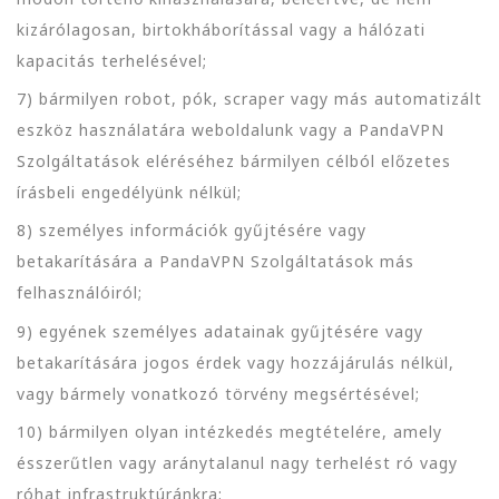
kizárólagosan, birtokháborítással vagy a hálózati
kapacitás terhelésével;
7) bármilyen robot, pók, scraper vagy más automatizált
eszköz használatára weboldalunk vagy a PandaVPN
Szolgáltatások eléréséhez bármilyen célból előzetes
írásbeli engedélyünk nélkül;
8) személyes információk gyűjtésére vagy
betakarítására a PandaVPN Szolgáltatások más
felhasználóiról;
9) egyének személyes adatainak gyűjtésére vagy
betakarítására jogos érdek vagy hozzájárulás nélkül,
vagy bármely vonatkozó törvény megsértésével;
10) bármilyen olyan intézkedés megtételére, amely
ésszerűtlen vagy aránytalanul nagy terhelést ró vagy
róhat infrastruktúránkra;