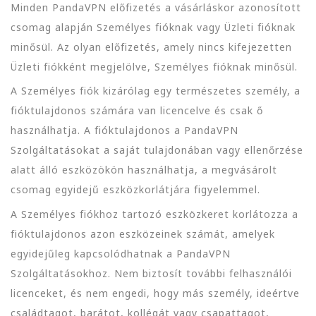
Minden PandaVPN előfizetés a vásárláskor azonosított
csomag alapján Személyes fióknak vagy Üzleti fióknak
minősül. Az olyan előfizetés, amely nincs kifejezetten
Üzleti fiókként megjelölve, Személyes fióknak minősül.
A Személyes fiók kizárólag egy természetes személy, a
fióktulajdonos számára van licencelve és csak ő
használhatja. A fióktulajdonos a PandaVPN
Szolgáltatásokat a saját tulajdonában vagy ellenőrzése
alatt álló eszközökön használhatja, a megvásárolt
csomag egyidejű eszközkorlátjára figyelemmel.
A Személyes fiókhoz tartozó eszközkeret korlátozza a
fióktulajdonos azon eszközeinek számát, amelyek
egyidejűleg kapcsolódhatnak a PandaVPN
Szolgáltatásokhoz. Nem biztosít további felhasználói
licenceket, és nem engedi, hogy más személy, ideértve
családtagot, barátot, kollégát vagy csapattagot,