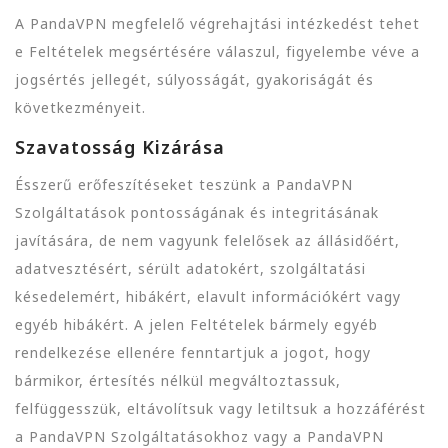
A PandaVPN megfelelő végrehajtási intézkedést tehet
e Feltételek megsértésére válaszul, figyelembe véve a
jogsértés jellegét, súlyosságát, gyakoriságát és
következményeit.
Szavatosság Kizárása
Ésszerű erőfeszítéseket teszünk a PandaVPN
Szolgáltatások pontosságának és integritásának
javítására, de nem vagyunk felelősek az állásidőért,
adatvesztésért, sérült adatokért, szolgáltatási
késedelemért, hibákért, elavult információkért vagy
egyéb hibákért. A jelen Feltételek bármely egyéb
rendelkezése ellenére fenntartjuk a jogot, hogy
bármikor, értesítés nélkül megváltoztassuk,
felfüggesszük, eltávolítsuk vagy letiltsuk a hozzáférést
a PandaVPN Szolgáltatásokhoz vagy a PandaVPN