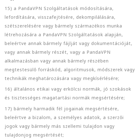
15) a PandaVPN Szolgáltatások módosítására,
lefordítására, visszafejtésére, dekompilálására,
szétszerelésére vagy bármely származékos munka
létrehozására a PandaVPN Szolgáltatások alapján,
beleértve annak bármely fájlját vagy dokumentációját,
vagy annak bármely részét, vagy a PandaVPN
alkalmazásban vagy annak bármely részében
megtestesülő forráskód, algoritmusok, módszerek vagy
technikák meghatározására vagy megkísérlésére;
16) általános etikai vagy erkölcsi normák, jó szokások
és tisztességes magatartási normák megsértésére;
17) bármely harmadik fél jogainak megsértésére,
beleértve a bizalom, a személyes adatok, a szerzői
jogok vagy bármely más szellemi tulajdon vagy
tulajdonjog megsértését;