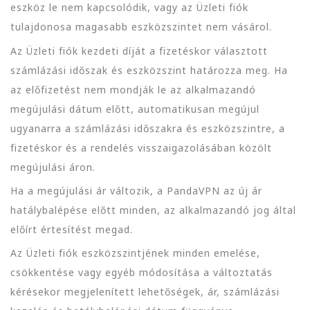
eszköz le nem kapcsolódik, vagy az Üzleti fiók
tulajdonosa magasabb eszközszintet nem vásárol.
Az Üzleti fiók kezdeti díját a fizetéskor választott
számlázási időszak és eszközszint határozza meg. Ha
az előfizetést nem mondják le az alkalmazandó
megújulási dátum előtt, automatikusan megújul
ugyanarra a számlázási időszakra és eszközszintre, a
fizetéskor és a rendelés visszaigazolásában közölt
megújulási áron.
Ha a megújulási ár változik, a PandaVPN az új ár
hatálybalépése előtt minden, az alkalmazandó jog által
előírt értesítést megad.
Az Üzleti fiók eszközszintjének minden emelése,
csökkentése vagy egyéb módosítása a változtatás
kérésekor megjelenített lehetőségek, ár, számlázási