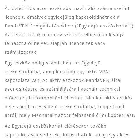
Az Üzleti fiók azon eszközök maximális száma szerint
licencelt, amelyek egyidejűleg kapcsolódhatnak a
PandaVPN Szolgáltatásokhoz ("Egyidejű eszközkorlát").
Az Üzleti fiókok nem név szerinti felhasználók vagy
felhasználói helyek alapján licenceltek vagy
számlázottak.
Egy eszköz addig számít bele az Egyidejű
eszközkorlátba, amíg legalább egy aktív VPN-
kapcsolata van. Az aktív eszközök PandaVPN általi
azonosítására és számlálására használt technikai
módszer platformonként eltérhet. Minden aktív eszköz
beleszámít az Egyidejű eszközkorlátba, függetlenül
attól, mely Meghatalmazott felhasználó működteti azt.
Az Egyidejű eszközkorlát elérésekor további
kapcsolódási kísérletek elutasíthatók, amíg egy aktív