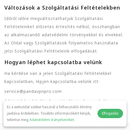
Változások a Szolgáltatási Feltételekben
Időről időre megváltoztathatjuk Szolgáltatási
Feltételeinket előzetes értesítés nélkül, összhangban
az alkalmazandó adatvédelmi törvényekkel és elvekkel.
Az Oldal vagy Szolgáltatások folyamatos használata
jelzi Szolgáltatási Feltételeink elfogadását.
Hogyan léphet kapcsolatba velünk
Ha kérdése van a jelen Szolgáltatási feltételekkel
kapcsolatban, lépjen kapcsolatba velünk itt:
service@pandavpnpro.com
Adatvédelmi kérdések esetén lépjen kapcsolatba:
Ez a weboldal sütiket használ a felhasználói élmény
privacy@pandavpnpro.com
javítása érdekében. További információkért kérjük,
Elfogadás
tekintse meg
Adatvédelmi Irányelveinket
.