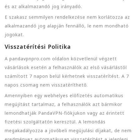
és az alkalmazandó jog irányadó.
E szakasz semmilyen rendelkezése nem korlátozza az
alkalmazandó jog alapján fennálló, le nem mondható
jogokat.
Visszatérítési Politika
A pandavpnpro.com oldalon közvetlenül végzett
vásárlások esetén a felhasználók az első vásárlástól
számított 7 napon belül kérhetnek visszatérítést. A 7
napos csomag nem visszatéríthető.
Amennyiben egy webhelyes előfizetés automatikus
megújítást tartalmaz, a felhasználók azt bármikor
lemondhatják PandaVPN-fiókjukon vagy az érintett
fizetési szolgáltatón keresztül. A lemondás
megakadályozza a jövőbeli megújulási díjakat, de nem
eredményez automatikusan visszatérítést a jelenlegi