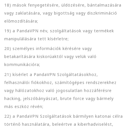
18) mások fenyegetésére, üldözésére, bántalmazására
vagy zaklatására, vagy bigottság vagy diszkrimináció
előmozdítására;
19) a PandaVPN név, szolgáltatások vagy termékek
manipulálására tett kísérletre;
20) személyes információk kérésére vagy
betakarítására kiskorúaktól vagy velük való
kommunikációra;
21) kísérlet a PandaVPN Szolgáltatásokhoz,
felhasználói fiókokhoz, számítógépes rendszerekhez
vagy hálózatokhoz való jogosulatlan hozzáférésre
hacking, jelszóbányászat, brute force vagy bármely
más eszköz révén;
22) a PandaVPN Szolgáltatások bármilyen katonai célra
történő használatára, beleértve a kiberhadviselést,