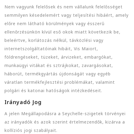
Nem vagyunk felelősek és nem vállalunk felelősséget
semmilyen késedelemért vagy teljesítési hibáért, amely
előre nem látható körülmények vagy ésszerű
ellenőrzésünkön kívül eső okok miatt következik be,
beleértve, korlátozás nélkül, távközlési vagy
internetszolgáltatóinak hibáit, Vis Maiort,
földrengéseket, tüzeket, árvizeket, embargókat,
munkaügyi vitákat és sztrájkokat, zavargásokat,
háborút, termékgyártás újdonságát vagy egyéb
váratlan termékfejlesztési problémákat, valamint
polgári és katonai hatóságok intézkedéseit.
Irányadó Jog
A jelen Megállapodásra a Seychelle-szigetek törvényei
az irányadók és azok szerint értelmezendők, kizárva a
kollíziós jogi szabályait.