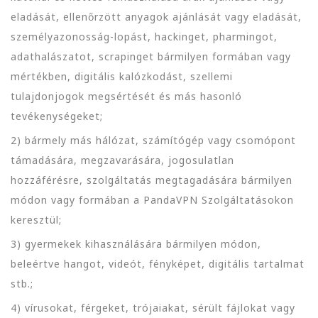
eladását, ellenőrzött anyagok ajánlását vagy eladását,
személyazonosság-lopást, hackinget, pharmingot,
adathalászatot, scrapinget bármilyen formában vagy
mértékben, digitális kalózkodást, szellemi
tulajdonjogok megsértését és más hasonló
tevékenységeket;
2) bármely más hálózat, számítógép vagy csomópont
támadására, megzavarására, jogosulatlan
hozzáférésre, szolgáltatás megtagadására bármilyen
módon vagy formában a PandaVPN Szolgáltatásokon
keresztül;
3) gyermekek kihasználására bármilyen módon,
beleértve hangot, videót, fényképet, digitális tartalmat
stb.;
4) vírusokat, férgeket, trójaiakat, sérült fájlokat vagy