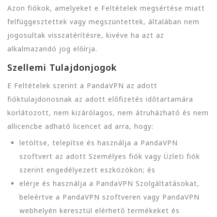
Azon fiókok, amelyeket e Feltételek megsértése miatt
felfüggesztettek vagy megszüntettek, általában nem
jogosultak visszatérítésre, kivéve ha azt az
alkalmazandó jog előírja.
Szellemi Tulajdonjogok
E Feltételek szerint a PandaVPN az adott
fióktulajdonosnak az adott előfizetés időtartamára
korlátozott, nem kizárólagos, nem átruházható és nem
allicencbe adható licencet ad arra, hogy:
letöltse, telepítse és használja a PandaVPN
szoftvert az adott Személyes fiók vagy Üzleti fiók
szerint engedélyezett eszközökön; és
elérje és használja a PandaVPN Szolgáltatásokat,
beleértve a PandaVPN szoftveren vagy PandaVPN
webhelyén keresztül elérhető termékeket és