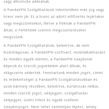
vagy allicencbe adásának.
A PandaVPN Szolgáltatások tekintetében más jog vagy
licenc nem jár. Ez a licenc az adott előfizetés lejártakor
vagy megszűnésekor, illetve a fióknak a PandaVPN
általi, e Feltételek szerinti megszüntetésekor
megszűnik.
A PandaVPN Szolgáltatások, beleértve, de nem
kizárólagosan, a PandaVPN szoftvert, mobilalkalmazást
és minden egyéb elemet, a PandaVPN tulajdonát
képezik és szerzői jogvédelem alatt állnak, és
világszerte védettek. Fenntartunk minden jogot, címet
és érdekeltséget a PandaVPN Szolgáltatásokban és
azok bármely részében, beleértve, korlátozás nélkül,
minden szerzői jogot, védjegyet, szolgáltatási
védjegyet, üzleti titkot és egyéb szellemi
tulajdonjogot. Nem tehet semmilyen lépést, amely