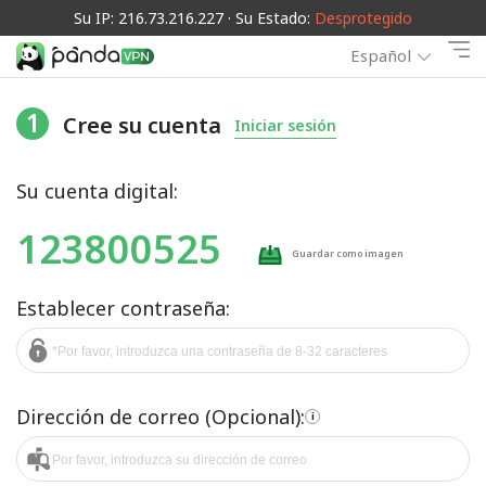
Su IP: 216.73.216.227 · Su Estado:
Desprotegido
Español
1
Cree su cuenta
Iniciar sesión
Su cuenta digital:
123800525
Guardar como imagen
Establecer contraseña:
Dirección de correo (Opcional):
i