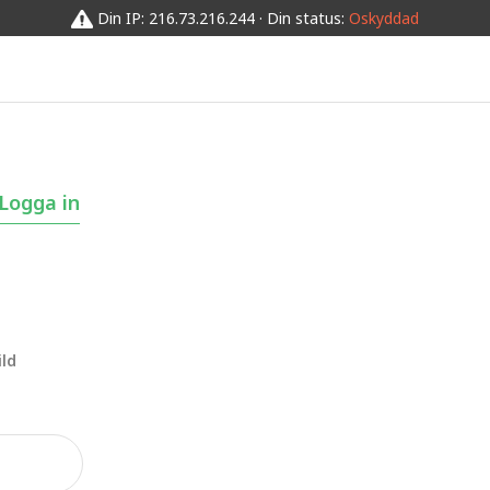
Din IP: 216.73.216.244 · Din status:
Oskyddad
Logga in
ld