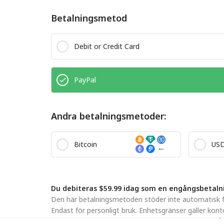
Betalningsmetod
Debit or Credit Card
PayPal
Andra betalningsmetoder:
Bitcoin
US
Du debiteras $59.99 idag som en engångsbetaln
Den här betalningsmetoden stöder inte automatisk för
Endast för personligt bruk. Enhetsgränser gäller kont
Genom att skicka in detta formulär godkänner du vå