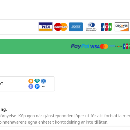
DT
ing.
nyelse. Köp igen när tjänsteperioden löper ut för att fortsätta med
oinnehavarens egna enheter; kontodelning är inte tillåten.
r
Integritetspolicy
och
Användarvillkor
.