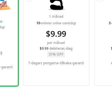
1 månad
er
10
3
enheter online samtidigt
e
digt
$9.99
per månad
$9.99
debiteras idag
ag
31% OFF
7-dagars pengarna-tillbaka-garanti
-garanti