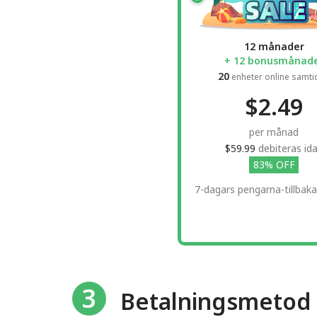
12 månader
+ 12 bonusmånad
20
enheter online samti
$2.49
per månad
$59.99
debiteras id
83% OFF
7-dagars pengarna-tillbaka
3
Betalningsmetod