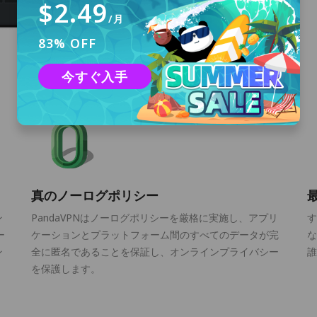
$2.49
/月
83% OFF
今すぐ入手
真のノーログポリシー
ン
PandaVPNはノーログポリシーを厳格に実施し、アプリ
す
ー
ケーションとプラットフォーム間のすべてのデータが完
な
ン
全に匿名であることを保証し、オンラインプライバシー
誰
を保護します。