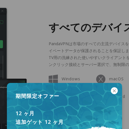
すべてのデバイ
PandaVPNは市場のすべての主流デバイ
イベートデータが保護されることを保証します。Wind
TV用の洗練された使いやすいクライアントを
ンクリック接続とサーバー選択で、無制限
Windows
macOS
期間限定オファー
Apple TV
Android
12 ヶ月
Linux
追加ゲット 12 ヶ月