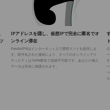
、
IPアドレスを隠し、仮想IPで完全に匿名でオ
ツ
ンライン滞在
PandaVPNはインターネット上で透明マントを提供しま
公
す。暗号化された接続により、すべてのオンラインアク
ー
ティビティは100%匿名で追跡不可能です。あなたの個人
す
ミ
データは安全に保護されます。
ー
べ
も