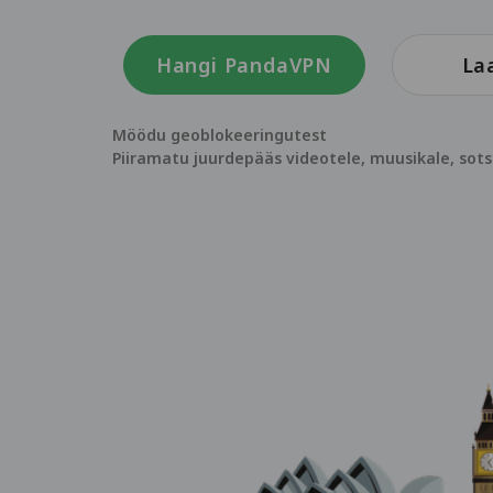
Hangi PandaVPN
Laa
Möödu geoblokeeringutest
Piiramatu juurdepääs videotele, muusikale, sot