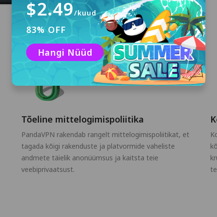
$2.49
/kuud
83% OFF
Hangi Nüüd
Tõeline mittelogimispoliitika
K
PandaVPN rakendab rangelt mittelogimispoliitikat, et
Ko
tagada kõigi rakenduste ja platvormide vaheliste
k
andmete täielik anonüümsus ja kaitsta teie
kr
veebiprivaatsust.
te