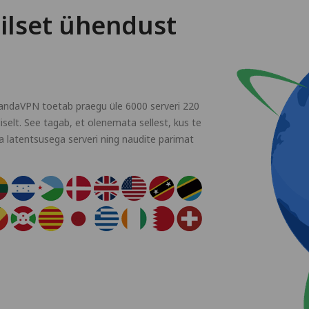
iilset ühendust
andaVPN toetab praegu üle 6000 serveri 220
iselt. See tagab, et olenemata sellest, kus te
la latentsusega serveri ning naudite parimat