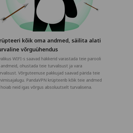
rüpteeri kõik oma andmed, säilita alati
urvaline võrguühendus
alikus WIFI-s saavad häkkerid varastada teie parooli
 andmeid, ohustada teie turvalisust ja vara
rvalisust. Võrguteenuse pakkujad saavad pärida teie
rvimisajalugu. PandaVPN krüpteerib kõik teie andmed
 hoiab neid igas võrgus absoluutselt turvalisena.