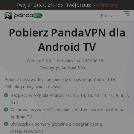
Twój IP: 216.73.216.156 · Twój Status:
Niechroniony
Polski
Pobierz PandaVPN dla
Android TV
Wersja: 9.5.0
Aktualizacja: 2026.06.15
Obsługuje:
Android 5.0+
Pobierz niezawodny i bezpieczny dla swojego Android TV.
Odblokuj nowy świat rozrywki.
Bezpieczny APK dla Android 16, 15, 14, 13, 12, 11, 10, 9, 8, 7,
6 i 5
Zachowaj prywatność i bezpieczeństwo swoich działań na
Android TV
Ultraszybkie serwery globalne z nieograniczoną
przepustowością