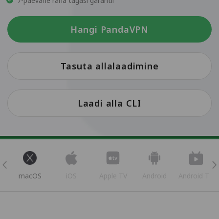
7-päevane raha tagasi garantii
Hangi PandaVPN
Tasuta allalaadimine
Laadi alla CLI
s
macOS
iOS
Apple TV
Android
Android TV