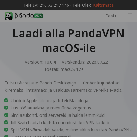
Teie IP: 216.73.217.146 · Teie Olek:
Kaitsmata
Eesti
Laadi alla PandaVPN
macOS-ile
Versioon: 10.0.4
Värskendus: 2026.07.22
Toetab:
macOS 12+
Tutvu täiesti uue Panda Desktopiga — ümber kujundatud
kiiremaks, lihtsamaks ja usaldusväärsemaks VPN-iks Macis.
Ühildub Apple siliconi ja Inteli Macidega
Uus töölauaakna ja menüüriba kogemus
Sirvi asukohti, otsi servereid ja halda lemmikuid
Kill Switch aitab kaitsta ühendust, kui VPN katkeb
Split VPN võimaldab valida, milline liiklus kasutab PandaVPN-i