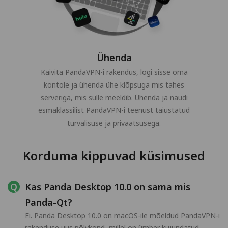
Ühenda
Käivita PandaVPN-i rakendus, logi sisse oma
kontole ja ühenda ühe klõpsuga mis tahes
serveriga, mis sulle meeldib. Ühenda ja naudi
esmaklassilist PandaVPN-i teenust täiustatud
turvalisuse ja privaatsusega.
Korduma kippuvad küsimused
Kas Panda Desktop 10.0 on sama mis
Panda-Qt?
Ei. Panda Desktop 10.0 on macOS-ile mõeldud PandaVPN-i
rakenduse uus põlvkond, millel on ümber kujundatud