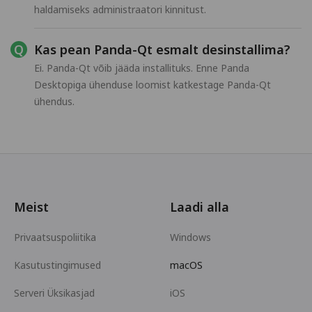
haldamiseks administraatori kinnitust.
Kas pean Panda-Qt esmalt desinstallima?
Ei. Panda-Qt võib jääda installituks. Enne Panda
Desktopiga ühenduse loomist katkestage Panda-Qt
ühendus.
Meist
Laadi alla
Privaatsuspoliitika
Windows
Kasutustingimused
macOS
Serveri Üksikasjad
iOS