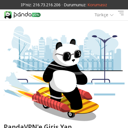
IP'niz: 216.73.216.206 · Durumunuz:
Korumasız
Türkçe
PandaVPN'e Giriş Yap