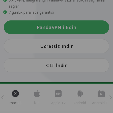
Split VPN, hangi trafiğin PandaVPN kullanacağını seçmenizi
sağlar
7 günlük para iade garantisi
PandaVPN'i Edin
Ücretsiz İndir
CLI İndir
s
macOS
iOS
Apple TV
Android
Android TV