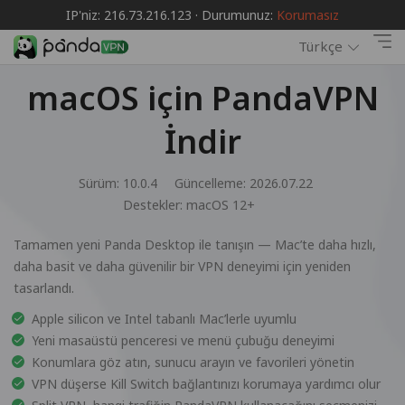
IP'niz: 216.73.216.123 · Durumunuz:
Korumasız
Türkçe
macOS için PandaVPN
İndir
Sürüm: 10.0.4
Güncelleme: 2026.07.22
Destekler:
macOS 12+
Tamamen yeni Panda Desktop ile tanışın — Mac’te daha hızlı,
daha basit ve daha güvenilir bir VPN deneyimi için yeniden
tasarlandı.
Apple silicon ve Intel tabanlı Mac’lerle uyumlu
Yeni masaüstü penceresi ve menü çubuğu deneyimi
Konumlara göz atın, sunucu arayın ve favorileri yönetin
VPN düşerse Kill Switch bağlantınızı korumaya yardımcı olur