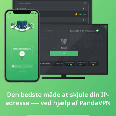
Den bedste måde at skjule din IP-
adresse ---- ved hjælp af PandaVPN