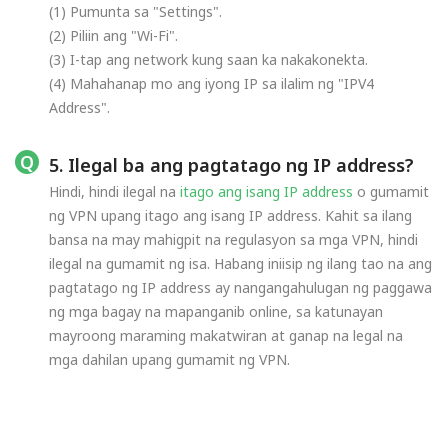
(1) Pumunta sa "Settings".
(2) Piliin ang "Wi-Fi".
(3) I-tap ang network kung saan ka nakakonekta.
(4) Mahahanap mo ang iyong IP sa ilalim ng "IPV4
Address".
5. Ilegal ba ang pagtatago ng IP address?
Hindi, hindi ilegal na
itago ang isang IP address
o gumamit
ng VPN upang itago ang isang IP address. Kahit sa ilang
bansa na may mahigpit na regulasyon sa mga VPN, hindi
ilegal na gumamit ng isa. Habang iniisip ng ilang tao na ang
pagtatago ng IP address ay nangangahulugan ng paggawa
ng mga bagay na mapanganib online, sa katunayan
mayroong maraming makatwiran at ganap na legal na
mga dahilan upang gumamit ng VPN.