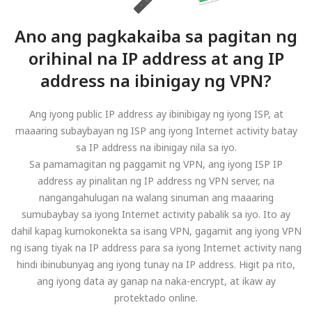
Ano ang pagkakaiba sa pagitan ng
orihinal na IP address at ang IP
address na ibinigay ng VPN?
Ang iyong public IP address ay ibinibigay ng iyong ISP, at
maaaring subaybayan ng ISP ang iyong Internet activity batay
sa IP address na ibinigay nila sa iyo.
Sa pamamagitan ng paggamit ng VPN, ang iyong ISP IP
address ay pinalitan ng IP address ng VPN server, na
nangangahulugan na walang sinuman ang maaaring
sumubaybay sa iyong Internet activity pabalik sa iyo. Ito ay
dahil kapag kumokonekta sa isang VPN, gagamit ang iyong VPN
ng isang tiyak na IP address para sa iyong Internet activity nang
hindi ibinubunyag ang iyong tunay na IP address. Higit pa rito,
ang iyong data ay ganap na naka-encrypt, at ikaw ay
protektado online.