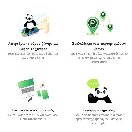
Απεριόριστο εύρος ζώνης και
Ξεκλείδωμα γεω-περιορισμένων
υψηλή ταχύτητα
μέσων
κάντε πραγματικότητα το χωρίς buffer και
από βίντεο streaming έως κοινωνικά δίκτυα, το
χωρίς καθυστέρηση
PandaVPN μπορεί να χρησιμοποιηθεί
οπουδήποτε
Για πολλαπλές συσκευές
Εγγύηση υπηρεσίας
διαθέσιμο σε Android, iOS, Windows, Mac,
έχουμε εγγύηση επιστροφής χρημάτων 7
Linux και Android TV
ημερών, παρέχουμε παγκόσμια τεχνική
υποστήριξη