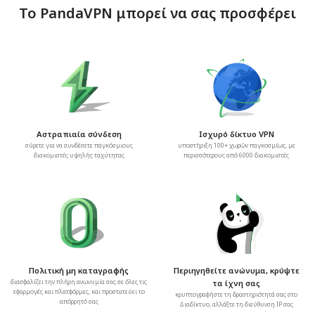
Το PandaVPN μπορεί να σας προσφέρει
Αστραπιαία σύνδεση
Ισχυρό δίκτυο VPN
σύρετε για να συνδέσετε παγκόσμιους
υποστήριξη 100+ χωρών παγκοσμίως, με
διακομιστές υψηλής ταχύτητας
περισσότερους από 6000 διακομιστές
Πολιτική μη καταγραφής
Περιηγηθείτε ανώνυμα, κρύψτε
διασφαλίζει την πλήρη ανωνυμία σας σε όλες τις
τα ίχνη σας
εφαρμογές και πλατφόρμες, και προστατεύει το
κρυπτογραφήστε τη δραστηριότητά σας στο
απόρρητό σας
Διαδίκτυο, αλλάξτε τη διεύθυνση IP σας