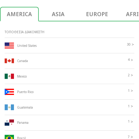
AMERICA
ASIA
EUROPE
AFR
ΤΟΠΟΘΕΣΙΑ ΔΙΑΚΟΜΙΣΤΗ
>
30
United States
>
4
Canada
>
2
Mexico
>
1
Puerto Rico
>
1
Guatemala
>
1
Panama
>
7
Brazil