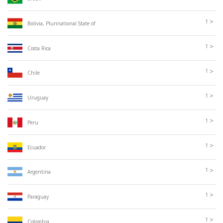
>
1
Bolivia, Plurinational State of
>
1
Costa Rica
>
1
Chile
>
1
Uruguay
>
1
Peru
>
1
Ecuador
>
1
Argentina
>
1
Paraguay
>
1
Colombia