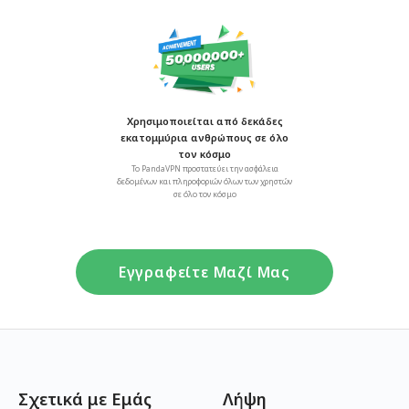
Χρησιμοποιείται από δεκάδες
εκατομμύρια ανθρώπους σε όλο
τον κόσμο
Το PandaVPN προστατεύει την ασφάλεια
δεδομένων και πληροφοριών όλων των χρηστών
σε όλο τον κόσμο
Εγγραφείτε Μαζί Μας
Σχετικά με Εμάς
Λήψη