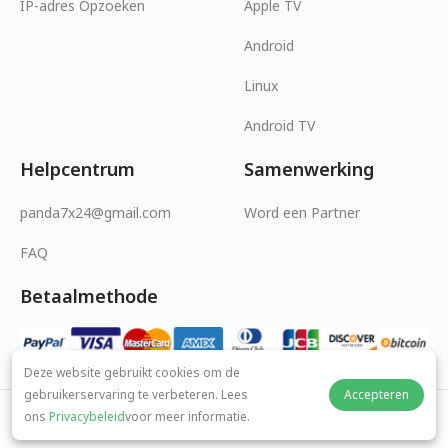
IP-adres Opzoeken
Apple TV
Android
Linux
Android TV
Helpcentrum
Samenwerking
panda7x24@gmail.com
Word een Partner
FAQ
Betaalmethode
Deze website gebruikt cookies om de
gebruikerservaring te verbeteren. Lees
Accepteren
ons
Privacybeleid
voor meer informatie.
© 2026 MOPUBI LIMITED. All rights reserved.