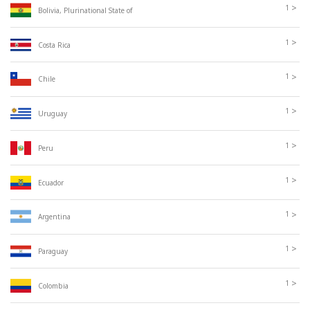
>
1
Bolivia, Plurinational State of
>
1
Costa Rica
>
1
Chile
>
1
Uruguay
>
1
Peru
>
1
Ecuador
>
1
Argentina
>
1
Paraguay
>
1
Colombia