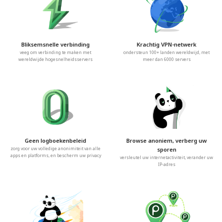
Bliksemsnelle verbinding
Krachtig VPN-netwerk
veeg om verbinding te maken met
ondersteun 100+ landen wereldwijd, met
wereldwijde hogesnelheidsservers
meer dan 6000 servers
Geen logboekenbeleid
Browse anoniem, verberg uw
zorg voor uw volledige anonimiteit van alle
sporen
apps en platforms, en bescherm uw privacy
versleutel uw internetactiviteit, verander uw
IP-adres