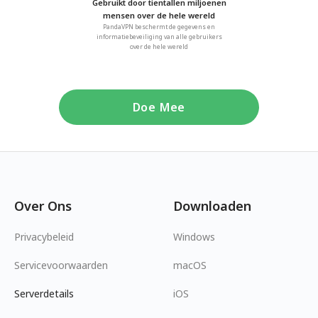
Gebruikt door tientallen miljoenen
mensen over de hele wereld
PandaVPN beschermt de gegevens en
informatiebeveiliging van alle gebruikers
over de hele wereld
Doe Mee
Over Ons
Downloaden
Privacybeleid
Windows
Servicevoorwaarden
macOS
Serverdetails
iOS