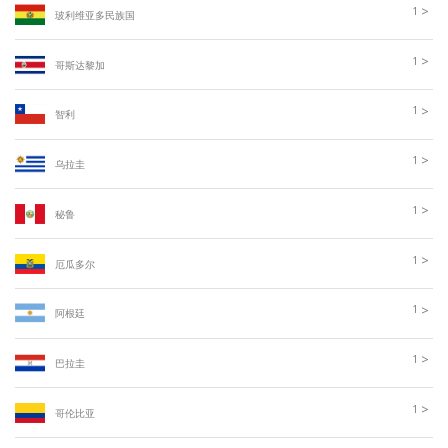
>
1
玻利维亚多民族国
>
1
哥斯达黎加
>
1
智利
>
1
乌拉圭
>
1
秘鲁
>
1
厄瓜多尔
>
1
阿根廷
>
1
巴拉圭
>
1
哥伦比亚