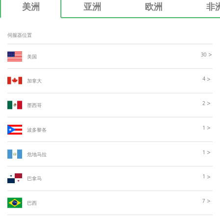
美洲
亚洲
欧洲
非
伺服器位置
>
30
美国
>
4
加拿大
>
2
墨西哥
>
1
波多黎各
>
1
危地马拉
>
1
巴拿马
>
7
巴西