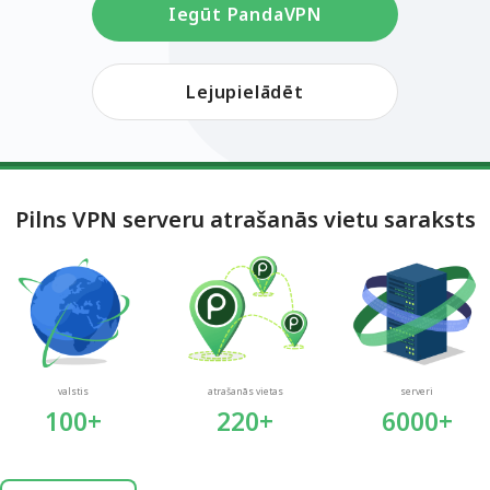
Iegūt PandaVPN
Lejupielādēt
Pilns VPN serveru atrašanās vietu saraksts
valstis
atrašanās vietas
serveri
100+
220+
6000+