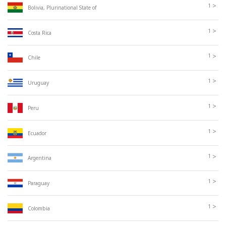
>
1
Bolivia, Plurinational State of
>
1
Costa Rica
>
1
Chile
>
1
Uruguay
>
1
Peru
>
1
Ecuador
>
1
Argentina
>
1
Paraguay
>
1
Colombia