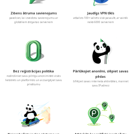
Zibens ātruma savienojums
Jaudīgs VPN tīkls
pavelciet, lai izveidotu savienojumu ar
atbalsts 100+ valstīs visā pasaulē, ar vairāk
globāliem ātrgaitas serveriem
nekā 6000 serveriem
Bez reģistrācijas politika
Pārlūkojiet anonīmi, slēpiet savas
nodrošiniet savu pilnīgu anonimitāti visās
pēdas
lietotnēs un platformās un aizsargājiet savu
šifrējiet savas interneta aktivitātes, mainiet
privātumu
savu IP adresi