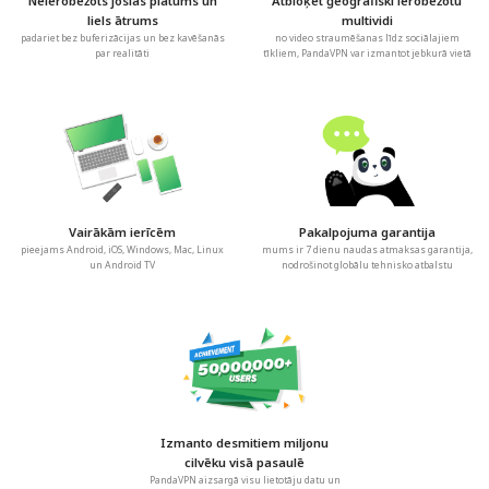
Neierobežots joslas platums un
Atbloķēt ģeogrāfiski ierobežotu
liels ātrums
multividi
padariet bez buferizācijas un bez kavēšanās
no video straumēšanas līdz sociālajiem
par realitāti
tīkliem, PandaVPN var izmantot jebkurā vietā
Vairākām ierīcēm
Pakalpojuma garantija
pieejams Android, iOS, Windows, Mac, Linux
mums ir 7 dienu naudas atmaksas garantija,
un Android TV
nodrošinot globālu tehnisko atbalstu
Izmanto desmitiem miljonu
cilvēku visā pasaulē
PandaVPN aizsargā visu lietotāju datu un