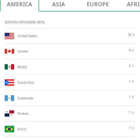
AMERICA
ASIA
EUROPE
AFR
SERVERA ATRAŠANĀS VIETA
>
30
United States
>
4
Canada
>
2
Mexico
>
1
Puerto Rico
>
1
Guatemala
>
1
Panama
>
7
Brazil