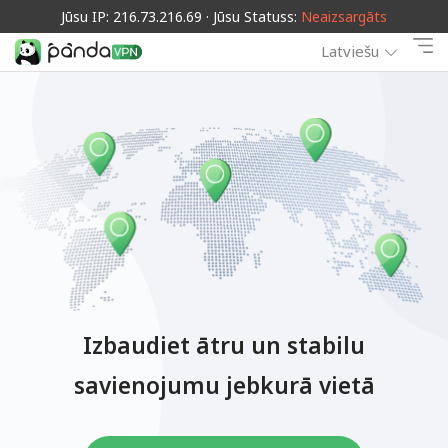
Jūsu IP: 216.73.216.69 · Jūsu Statuss:
Neaizsargāts
Latviešu
Izbaudiet ātru un stabilu
savienojumu jebkurā vietā