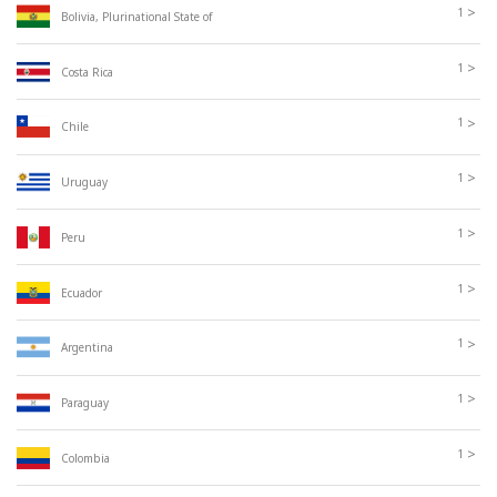
>
1
Bolivia, Plurinational State of
>
1
Costa Rica
>
1
Chile
>
1
Uruguay
>
1
Peru
>
1
Ecuador
>
1
Argentina
>
1
Paraguay
>
1
Colombia