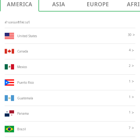
AMERICA
ASIA
EUROPE
AFR
ตำแหน่งเซิร์ฟเวอร์
>
30
United States
>
4
Canada
>
2
Mexico
>
1
Puerto Rico
>
1
Guatemala
>
1
Panama
>
7
Brazil