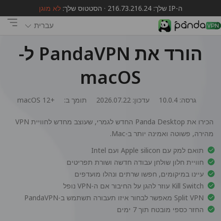
ה-IP שלך: 216.73.216.24 · הסטטוס שלך:
לא מוגן
עברית
הורד את PandaVPN ל-
macOS
גרסה: 10.0.4
עדכון: 2026.07.22
תומך ב:
macOS 12+
הכירו את Panda Desktop החדש לגמרי, שעוצב מחדש לחוויית VPN
מהירה, פשוטה ואמינה יותר ב-Mac.
תואם למק עם Apple silicon ועם Intel
חוויית חלון שולחן עבודה חדשה ושורת תפריטים
עיינו במיקומים, חפשו שרתים ונהלו מועדפים
Kill Switch עוזר להגן על החיבור אם ה-VPN נופל
Split VPN מאפשר לבחור איזו תעבורה תשתמש ב-PandaVPN
החזר כספי מובטח תוך 7 ימים