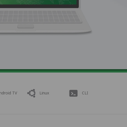
ndroid TV
Linux
CLI