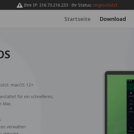
Ihre IP: 216.73.216.233 · Ihr Status:
Ungeschützt
Startseite
Download
OS
tützt:
macOS 12+
staltet für ein schnelleres,
m Mac.
s
ten verwalten
N abbricht