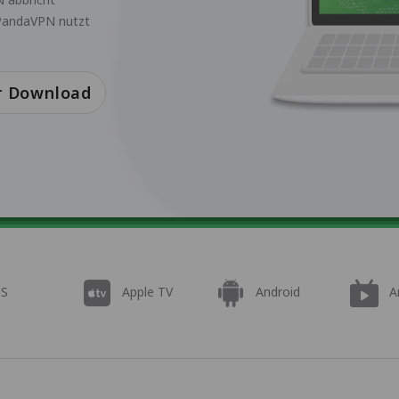
 PandaVPN nutzt
r Download
OS
Apple TV
Android
A