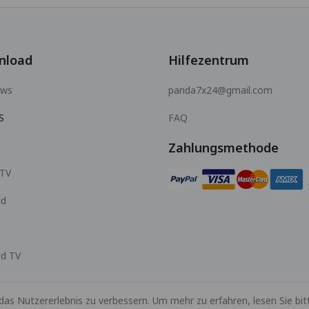
nload
Hilfezentrum
ows
panda7x24@gmail.com
S
FAQ
Zahlungsmethode
 TV
id
id TV
s Nutzererlebnis zu verbessern. Um mehr zu erfahren, lesen Sie bit