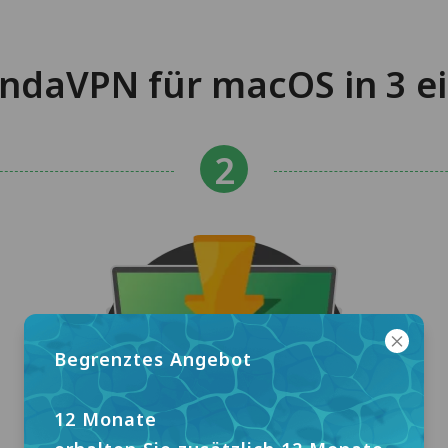
ndaVPN für macOS in 3 ei
Begrenztes Angebot
12 Monate