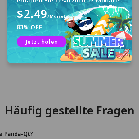
erhalten Sie zusätzlich 12 Monate
$2.49
/Monat
83% OFF
Herunterladen & Installieren
Klicken Sie auf "Kostenloser Download", um
Jetzt holen
PandaVPN für macOS herunterzuladen und
auf Ihrem Computer zu installieren.
Häufig gestellte Fragen
ie Panda-Qt?