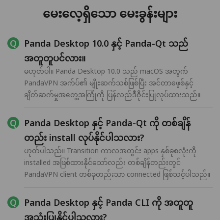
မေးလေ့ရှိသော မေးခွန်းများ
Panda Desktop 10.0 နှင့် Panda-Qt သည်
အတူတူပင်လား။
မဟုတ်ပါ။ Panda Desktop 10.0 သည် macOS အတွက်
PandaVPN အက်ပ်၏ မျိုးဆက်သစ်ဖြစ်ပြီး အင်တာဖေ့စ်နှင့်
ချိတ်ဆက်မှုအတွေ့အကြုံကို ပြန်လည်ဒီဇိုင်းပြုလုပ်ထားသည်။
Panda Desktop နှင့် Panda-Qt ကို တစ်ချိန်
တည်း install လုပ်နိုင်ပါသလား?
ဟုတ်ပါသည်။ Transition ကာလအတွင်း apps နှစ်ခုစလုံးကို
installed အဖြစ်ထားနိုင်သော်လည်း တစ်ချိန်တည်းတွင်
PandaVPN client တစ်ခုတည်းသာ connected ဖြစ်သင့်ပါသည်။
Panda Desktop နှင့် Panda CLI ကို အတူတူ
အသုံးပြုနိုင်ပါသလား?