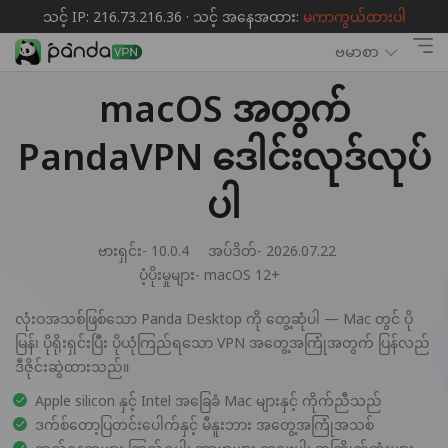
သင့် IP: 216.73.216.36 · သင့် အနေအထား:
မကာကွယ်ထားပါ
ဗမာစာ
macOS အတွက်
PandaVPN ဒေါင်းလုဒ်လုပ်
ပါ
ဗားရှင်း- 10.0.4
အပ်ဒိတ်- 2026.07.22
ပံ့ပိုးမှုများ-
macOS 12+
လုံးဝအသစ်ဖြစ်သော Panda Desktop ကို တွေ့ဆုံပါ — Mac တွင် ပို
မြန်၊ ပိုရိုးရှင်းပြီး ပိုယုံကြည်ရသော VPN အတွေ့အကြုံအတွက် ပြန်လည်
ဒီဇိုင်းဆွဲထားသည်။
Apple silicon နှင့် Intel အခြေခံ Mac များနှင့် ကိုက်ညီသည်
ဒက်စ်တော့ပြတင်းပေါက်နှင့် မီနူးဘား အတွေ့အကြုံအသစ်