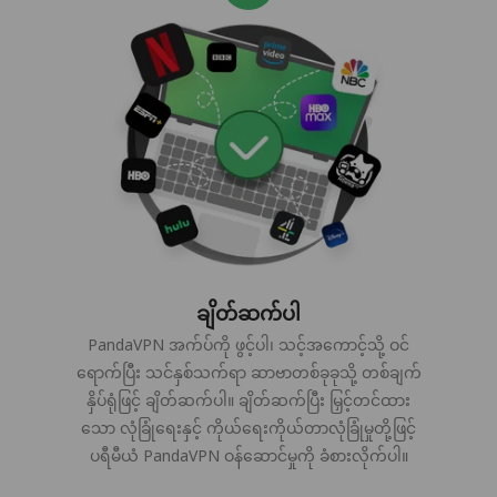
ချိတ်ဆက်ပါ
PandaVPN အက်ပ်ကို ဖွင့်ပါ၊ သင့်အကောင့်သို့ ဝင်
ရောက်ပြီး သင်နှစ်သက်ရာ ဆာဗာတစ်ခုခုသို့ တစ်ချက်
နှိပ်ရုံဖြင့် ချိတ်ဆက်ပါ။ ချိတ်ဆက်ပြီး မြှင့်တင်ထား
သော လုံခြုံရေးနှင့် ကိုယ်ရေးကိုယ်တာလုံခြုံမှုတို့ဖြင့်
ပရီမီယံ PandaVPN ဝန်ဆောင်မှုကို ခံစားလိုက်ပါ။