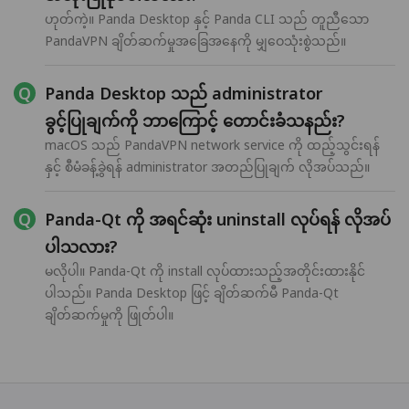
ဟုတ်ကဲ့။ Panda Desktop နှင့် Panda CLI သည် တူညီသော
PandaVPN ချိတ်ဆက်မှုအခြေအနေကို မျှဝေသုံးစွဲသည်။
Panda Desktop သည် administrator
ခွင့်ပြုချက်ကို ဘာကြောင့် တောင်းခံသနည်း?
macOS သည် PandaVPN network service ကို ထည့်သွင်းရန်
နှင့် စီမံခန့်ခွဲရန် administrator အတည်ပြုချက် လိုအပ်သည်။
Panda-Qt ကို အရင်ဆုံး uninstall လုပ်ရန် လိုအပ်
ပါသလား?
မလိုပါ။ Panda-Qt ကို install လုပ်ထားသည့်အတိုင်းထားနိုင်
ပါသည်။ Panda Desktop ဖြင့် ချိတ်ဆက်မီ Panda-Qt
ချိတ်ဆက်မှုကို ဖြုတ်ပါ။