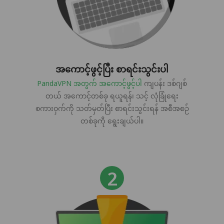
အကောင့်ဖွင့်ပြီး စာရင်းသွင်းပါ
PandaVPN အတွက် အကောင့်ဖွင့်ပါ
ကျပန်း ဒစ်ဂျစ်
တယ် အကောင့်တစ်ခု ရယူရန်၊ သင့် လုံခြုံရေး
စကားဝှက်ကို သတ်မှတ်ပြီး စာရင်းသွင်းရန် အစီအစဉ်
တစ်ခုကို ရွေးချယ်ပါ။