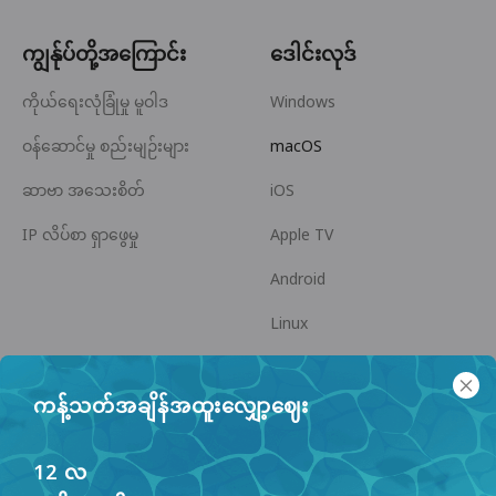
ကျွန်ုပ်တို့အကြောင်း
ဒေါင်းလုဒ်
ကိုယ်ရေးလုံခြုံမှု မူဝါဒ
Windows
ဝန်ဆောင်မှု စည်းမျဉ်းများ
macOS
ဆာဗာ အသေးစိတ်
iOS
IP လိပ်စာ ရှာဖွေမှု
Apple TV
Android
Linux
Android TV
ကန့်သတ်အချိန်အထူးလျှော့ဈေး
အကူအညီ စင်တာ
ပူးပေါင်းဆောင်ရွက်မှု
panda7x24@gmail.com
မိတ်ဖက်ဖြစ်ပါ
12 လ