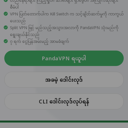
တည်နေရာများ ကြည့်ရှုပါ၊ ဆာဗာများ ရှာဖွေပါ၊ အကြိုက်ဆုံးများ
စီမံပါ
VPN ပြတ်တောက်ပါက Kill Switch က သင့်ချိတ်ဆက်မှုကို ကာကွယ်
ပေးသည်
Split VPN ဖြင့် မည်သည့်အသွားအလာကို PandaVPN သုံးမည်ကို
ရွေးချယ်နိုင်သည်
၇ ရက် ငွေပြန်အမ်းမည့် အာမခံချက်
PandaVPN ရယူပါ
အခမဲ့ ဒေါင်းလုဒ်
CLI ဒေါင်းလုဒ်လုပ်ရန်