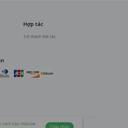
Hợp tác
Trở thành Đối tác
án
h sách bảo mật
của
Chấp nhận