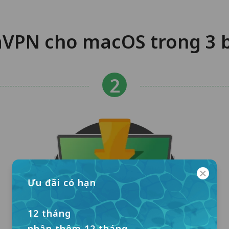
aVPN cho macOS trong 3 
Ưu đãi có hạn
12 tháng
nhận thêm 12 tháng