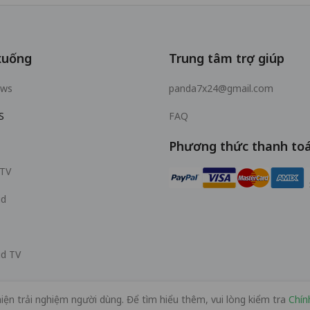
xuống
Trung tâm trợ giúp
ows
panda7x24@gmail.com
S
FAQ
Phương thức thanh to
 TV
id
id TV
iện trải nghiệm người dùng. Để tìm hiểu thêm, vui lòng kiểm tra
Chín