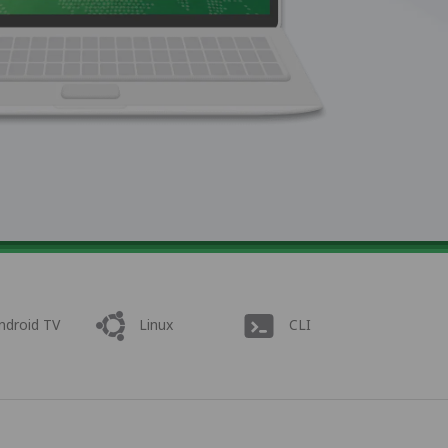
ndroid TV
Linux
CLI