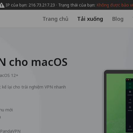
IP của bạn: 216.73.217.23 · Trạng thái của bạn:
Không được bảo v
Trang chủ
Tải xuống
Blog
PN cho macOS
acOS 12+
kế lại cho trải nghiệm VPN nhanh
enu mới
h
g PandaVPN