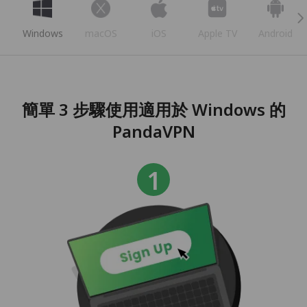
Windows
macOS
iOS
Apple TV
Android
簡單 3 步驟使用適用於 Windows 的
PandaVPN