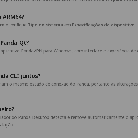
ou ARM64?
bre
e verifique
Tipo de sistema
em
Especificações do dispositivo
.
 Panda-Qt?
licativo PandaVPN para Windows, com interface e experiência de co
nda CLI juntos?
lham o mesmo estado de conexão do Panda, portanto as alterações
meiro?
talador do Panda Desktop detecta e remove automaticamente o aplic
talação.