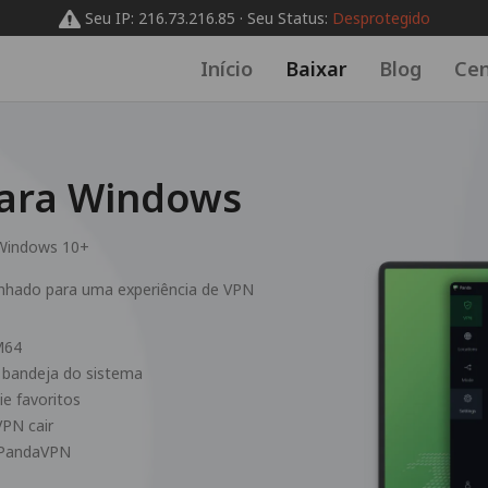
Seu IP: 216.73.216.85 · Seu Status:
Desprotegido
Início
Baixar
Blog
Cen
ara Windows
Windows 10+
nhado para uma experiência de VPN
M64
e bandeja do sistema
ie favoritos
VPN cair
o PandaVPN