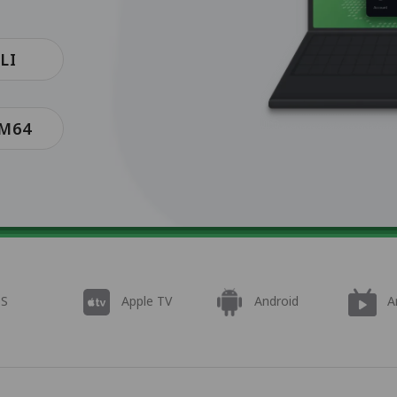
LI
RM64
OS
Apple TV
Android
A