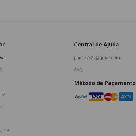
ar
Central de Ajuda
ows
panda7x24@gmail.com
S
FAQ
Método de Pagamento
 TV
id
id TV