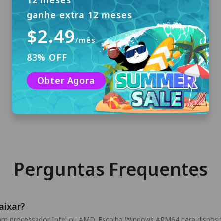
12 meses
ganhe extra 12 meses
$2.49
/mês
Baixar e Instalar
83% OFF
Clique em "Download Grátis" para baixar o
PandaVPN para Windows e instale-o em seu
Obter Agora
computador.
Perguntas Frequentes
aixar?
com processador Intel ou AMD. Escolha Windows ARM64 para dispo